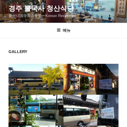
콘
경주 불국사 청산식당
텐
慶州仏国寺青山食堂 Korean Restaurant
츠
로
바
메뉴
로
가
기
GALLERY