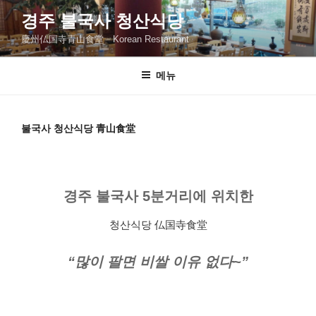
콘
경주 불국사 청산식당
텐
慶州仏国寺青山食堂 Korean Restaurant
츠
로
바
메뉴
로
가
기
불국사 청산식당 青山食堂
경주 불국사 5분거리에 위치한
청산식당 仏国寺食堂
“많이 팔면 비쌀 이유 없다~”