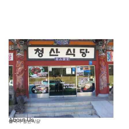
About Us
불국사 청산식당